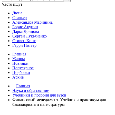
Часто ищут
Дюна
Сталкер
Александра Маринина
Борис Акунин
Дарья Донцова
Сергей Лукьяненко
Стивен Кинг
Гарри Поттер
Главная
Жанры
Новинки
Популярное
Подборки
Архив
Главная
Наука и образование
Учебники и пособия для вузов
Финансовый менеджмент. Учебник и практикум для
бакалавриата и магистратуры