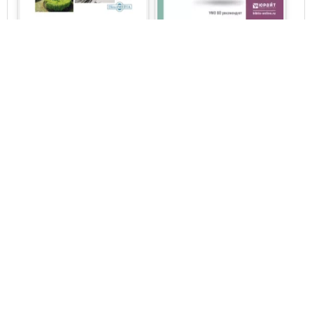
Елена Евгеньевна
Елена Евгеньевна
Румянцева
Румянцева
Учебники и пособия для
Учебники и пособия для
вузов
вузов
Нравственная
Финансовый
экономика. Учебник для
менеджмент. Учебник и
развития у школьников
практикум для
гибкого экономического
бакалавриата и
мышления и
магистратуры
финансовой
грамотности