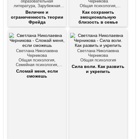
образовательная
Черникова
литература, Зарубежная
Общая психология,
психология, Книги по
Семейная психология,
Величие и
Как сохранить
философии, Общая
Социальная психология
ограниченность теории
эмоциональную
психология
Фрейда
близость в семье
Светлана Николаевна
Светлана Николаевна
Черникова
Черникова
Общая психология,
Общая психология
Семейная психология,
Сила воли. Как развить
Социальная психология
Сломай меня, если
и укрепить
сможешь