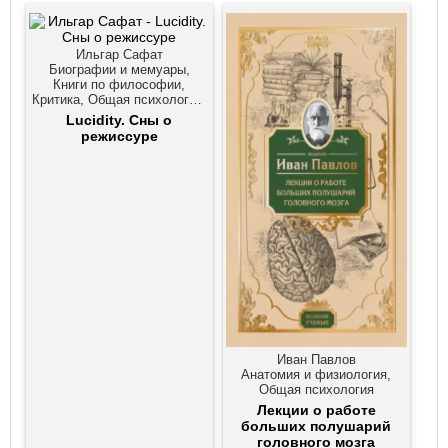
Ильгар Сафат
Биографии и мемуары,
Книги по философии,
Критика, Общая психология,
Публицистика, Религии,
Lucidity. Cны о
верования, культы,
режиссуре
Эзотерика, оккультизм
Иван Павлов
Анатомия и физиология,
Общая психология
Лекции о работе
больших полушарий
головного мозга