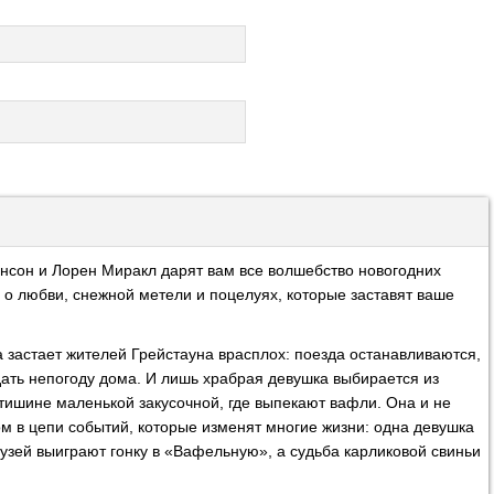
сон и Лорен Миракл дарят вам все волшебство новогодних
 о любви, снежной метели и поцелуях, которые заставят ваше
застает жителей Грейстауна врасплох: поезда останавливаются,
дать непогоду дома. И лишь храбрая девушка выбирается из
в тишине маленькой закусочной, где выпекают вафли. Она и не
ом в цепи событий, которые изменят многие жизни: одна девушка
узей выиграют гонку в «Вафельную», а судьба карликовой свиньи