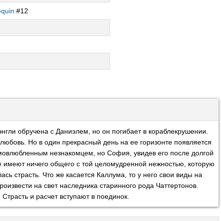
equin
#12
нгли обручена с Даниэлем, но он погибает в кораблекрушении.
любовь. Но в один прекрасный день на ее горизонте появляется
мовлюбленным незнакомцем, но София, увидев его после долгой
не имеют ничего общего с той целомудренной нежностью, которую
ась страсть. Что же касается Каллума, то у него свои виды на
оизвести на свет наследника старинного рода Чаттертонов.
 Страсть и расчет вступают в поединок.