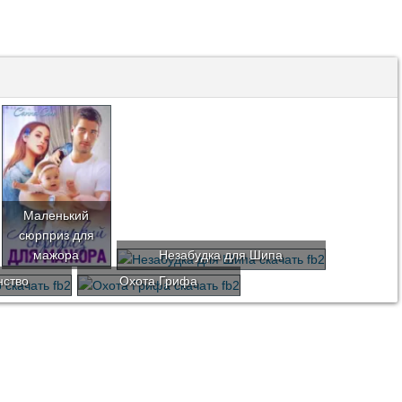
Маленький
сюрприз для
мажора
Незабудка для Шипа
нство
Охота Грифа