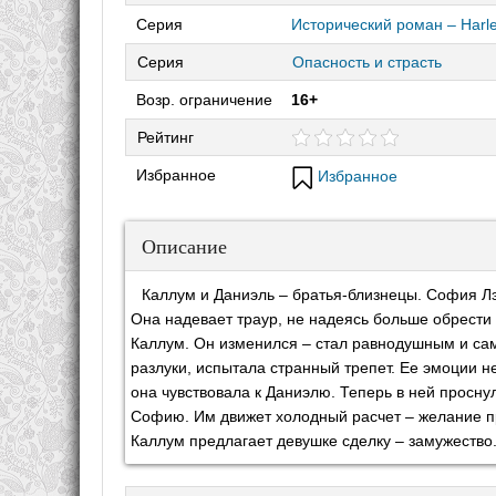
Серия
Исторический роман – Harl
Серия
Опасность и страсть
Возр. ограничение
16+
Рейтинг
Избранное
Избранное
Описание
Каллум и Даниэль – братья-близнецы. София Лэ
Она надевает траур, не надеясь больше обрести 
Каллум. Он изменился – стал равнодушным и са
разлуки, испытала странный трепет. Ее эмоции 
она чувствовала к Даниэлю. Теперь в ней проснул
Софию. Им движет холодный расчет – желание пр
Каллум предлагает девушке сделку – замужество.