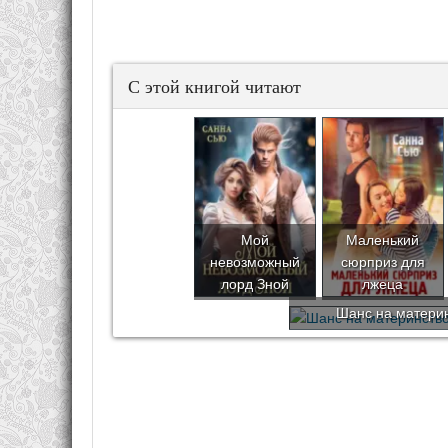
С этой книгой читают
Мой
Маленький
невозможный
сюрприз для
лорд Зной
лжеца
Шанс на матери