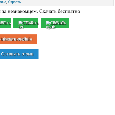
тика
,
Страсть
 за незнакомцем. Скачать бесплатно
RTF
TXT
EPUB
Читать онлайн
Оставить отзыв