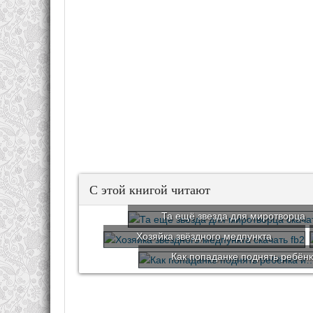
С этой книгой читают
Та ещё звезда для миротворца
Хозяйка звёздного медпункта
Как попаданке поднять ребён