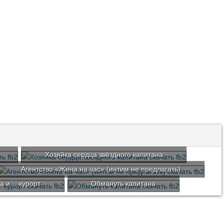
Хозяйка сердца звёздного капитана
Агентство «Жена на час» (интим не предлагать)
ка и… курорт
Обмануть капитана