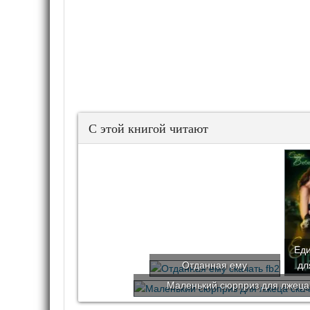
С этой книгой читают
Ед
Отданная ему
дл
Маленький сюрприз для лжеца