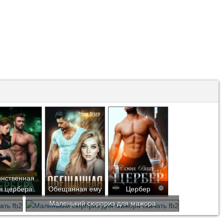
инственная
я цербера
Обещанная ему
Цербер
Маленький сюрприз для мажора