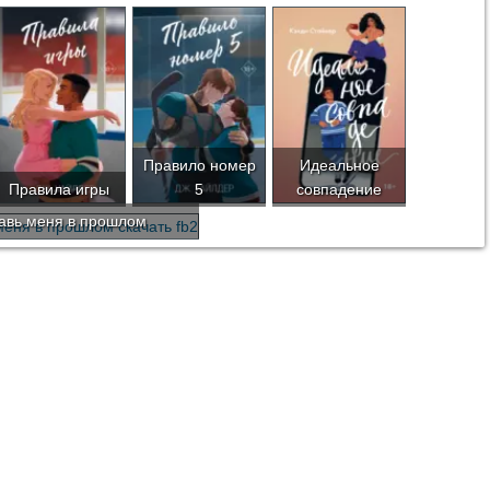
Правило номер
Идеальное
Правила игры
5
совпадение
авь меня в прошлом