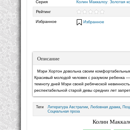
Серия
Колин Маккалоу: Золотая к
Рейтинг
Избранное
Избранное
Описание
Мэри Хортон довольна своим комфортабельным
Красивый молодой человек с разумом ребенка —
темноту дней Мэри своей ребяческой невинность
респектабельной старой девы средних лет запре
Теги
Литература Австралии
,
Любовная драма
,
Поз
Социальная проза
Колин Маккало