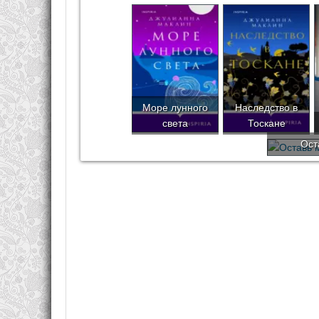
Море лунного
Наследство в
света
Тоскане
Ост