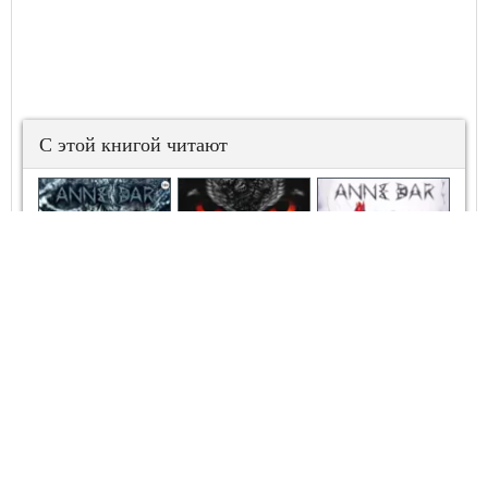
С этой книгой читают
Титан и
Титанида
(иллюстрированное
издание)
Победоносец
Живое Серебро
Безвозвратность
Жизнь №2
Отданная ему