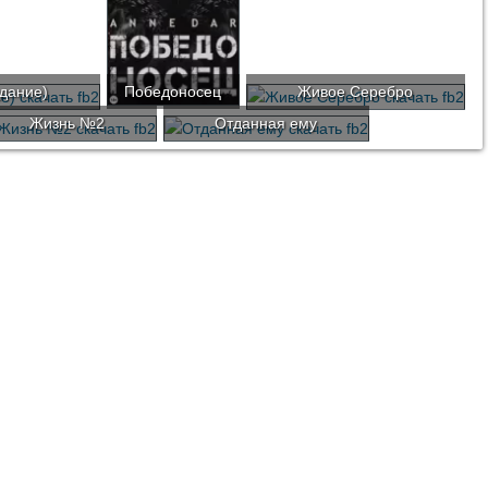
здание)
Победоносец
Живое Серебро
Жизнь №2
Отданная ему