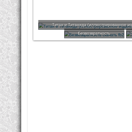
Титан и Титанида (иллюстрированное и
Безвозвратность