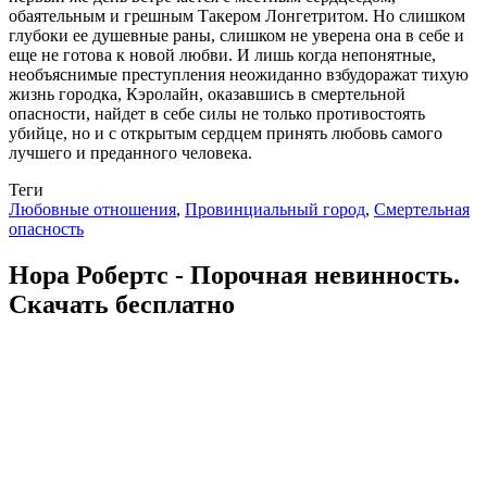
обаятельным и грешным Такером Лонгетритом. Но слишком
глубоки ее душевные раны, слишком не уверена она в себе и
еще не готова к новой любви. И лишь когда непонятные,
необъяснимые преступления неожиданно взбудоражат тихую
жизнь городка, Кэролайн, оказавшись в смертельной
опасности, найдет в себе силы не только противостоять
убийце, но и с открытым сердцем принять любовь самого
лучшего и преданного человека.
Теги
Любовные отношения
,
Провинциальный город
,
Смертельная
опасность
Нора Робертс - Порочная невинность.
Скачать бесплатно