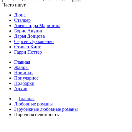
Часто ищут
Дюна
Сталкер
Александра Маринина
Борис Акунин
Дарья Донцова
Сергей Лукьяненко
Стивен Кинг
Гарри Поттер
Главная
Жанры
Новинки
Популярное
Подборки
Архив
Главная
Любовные романы
Зарубежные любовные романы
Порочная невинность