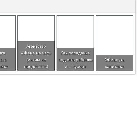
Агентство
йка
«Жена на час»
Как попаданке
ного
(интим не
поднять ребёнка
Обмануть
нкта
предлагать)
и… курорт
капитана