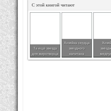
С этой книгой читают
Хозяйка сердца
Хозя
Та ещё звезда
звёздного
звёзд
для миротворца
капитана
медпу