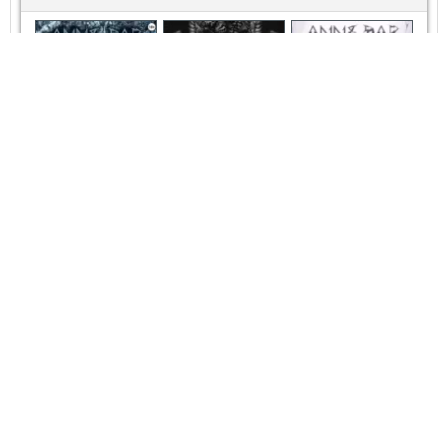
Титан и
Титанида
(иллюстрированное
издание)
Победоносец
Живое Серебро
Безвозвратность
Жизнь №2
Отданная ему