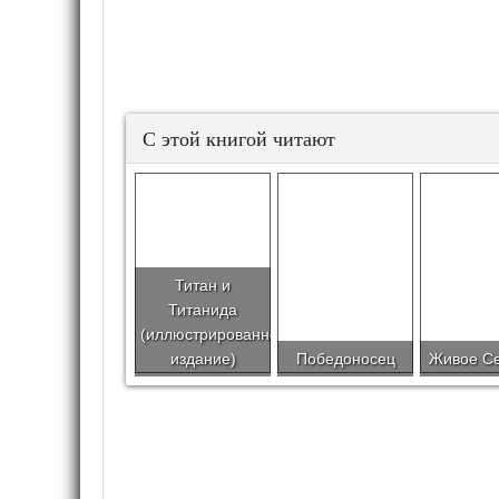
С этой книгой читают
Титан и
Титанида
(иллюстрированное
издание)
Победоносец
Живое С