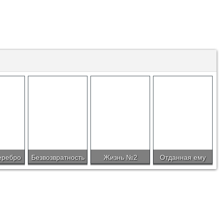
еребро
Безвозвратность
Жизнь №2
Отданная ему