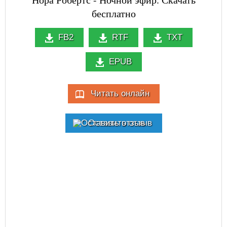
бесплатно
FB2
RTF
TXT
EPUB
Читать онлайн
Оставить отзыв