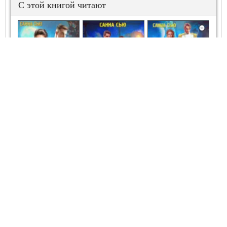
С этой книгой читают
Хозяйка сердца
Хозяйка
Та ещё звезда
звёздного
звёздного
для миротворца
капитана
медпункта
Агентство «Жена на час» (интим не предлагать)
Как попаданке
поднять ребёнка
и… курорт
Обмануть капитана