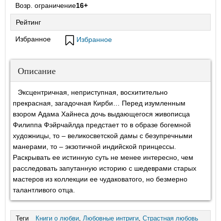
Возр. ограничение
16+
Рейтинг
Избранное
Избранное
Описание
Эксцентричная, неприступная, восхитительно
прекрасная, загадочная Кирби… Перед изумленным
взором Адама Хайнеса дочь выдающегося живописца
Филиппа Фэйрчайлда предстает то в образе богемной
художницы, то – великосветской дамы с безупречными
манерами, то – экзотичной индийской принцессы.
Раскрывать ее истинную суть не менее интересно, чем
расследовать запутанную историю с шедеврами старых
мастеров из коллекции ее чудаковатого, но безмерно
талантливого отца.
Теги
Книги о любви
,
Любовные интриги
,
Страстная любовь