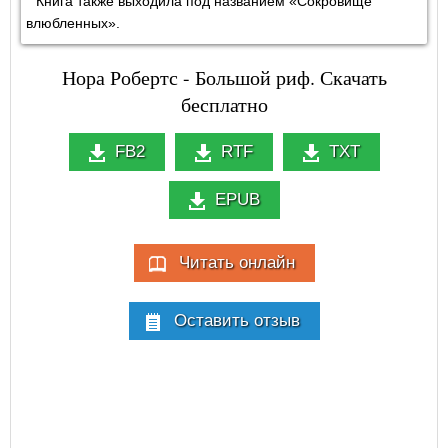
Книга также выходила под названием «Сокровище
влюбленных».
Нора Робертс - Большой риф. Скачать
бесплатно
FB2
RTF
TXT
EPUB
Читать онлайн
Оставить отзыв