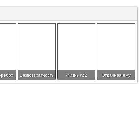
еребро
Безвозвратность
Жизнь №2
Отданная ему