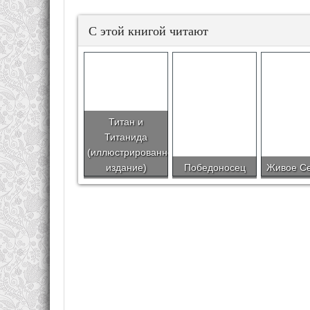
С этой книгой читают
Титан и
Титанида
(иллюстрированное
издание)
Победоносец
Живое С