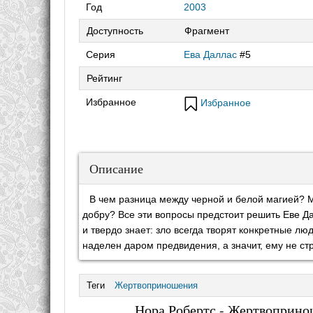
Год
2003
Доступность
Фрагмент
Серия
Ева Даллас
#5
Рейтинг
Избранное
Избранное
Описание
В чем разница между черной и белой магией? М
добру? Все эти вопросы предстоит решить Еве Да
и твердо знает: зло всегда творят конкретные люд
наделен даром предвидения, а значит, ему не с
Теги
Жертвоприношения
Нора Робертс - Жертвопринош