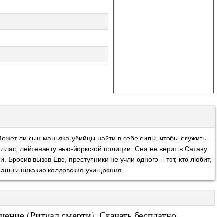
ожет ли сын маньяка-убийцы найти в себе силы, чтобы служить
ллас, лейтенанту нью-йоркской полиции. Она не верит в Сатану
и. Бросив вызов Еве, преступники не учли одного – тот, кто любит,
трашны никакие колдовские ухищрения.
ение (Ритуал смерти). Скачать бесплатно