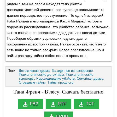
рядом с тем же лесом находят тело убитой
двенадцатилетней девочки, все пугающе напоминает то
давнее нераскрытое преступление. По одной из версий
Роба Райана и его напарницы Кэсси Мэддокс, которым
поручено расследование, это убийство ребенка, возможно,
как-то связано с пропавшими двадцать лет назад детьми.
Перебирая обрывки уцелевших, однако давно
похороненных воспоминаний, Райан осознает, что у него
есть шанс не только раскрыть новое преступление, но и
найти разгадку тайны собственного прошлого.
Теги
Детективная драма
,
Загадочное исчезновение
,
Психологические детективы
,
Психологические
триллеры
,
Расследование убийств
,
Семейная драма
,
Страшные тайны
,
Тайны прошлого
Тана Френч - В лесу. Скачать бесплатно
FB2
RTF
TXT
EPUB