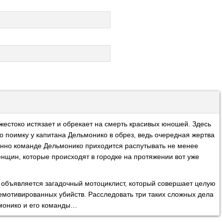
 жестоко истязает и обрекает на смерть красивых юношей. Здесь
о поимку у капитана Дельмонико в обрез, ведь очередная жертва
нно команде Дельмонико приходится распутывать не менее
нщин, которые происходят в городке на протяжении вот уже
 объявляется загадочный мотоциклист, который совершает целую
емотивированных убийств. Расследовать три таких сложных дела
ьмонико и его команды…