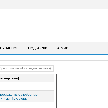
ПУЛЯРНОЕ
ПОДБОРКИ
АРХИВ
Ореол смерти («Последняя жертва»)
я жертва»)
тросюжетные любовные
ективы
,
Триллеры