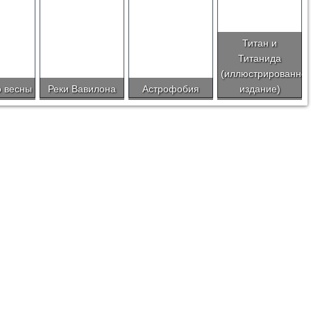
Титан и
Титанида
(иллюстрированно
о весны
Реки Вавилона
Астрофобия
издание)