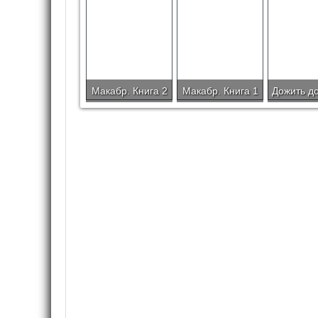
Макабр. Книга 2
Макабр. Книга 1
Дожить д