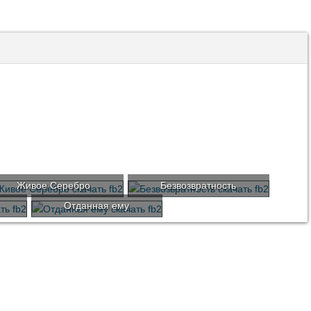
Живое Серебро
Безвозвратность
Отданная ему