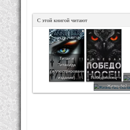
С этой книгой читают
Титан и
Титанида
(иллюстрированное
издание)
Победоносец
Жизнь №2