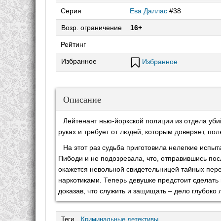
Серия
Ева Даллас
#38
Возр. ограничение
16+
Рейтинг
Избранное
Избранное
Описание
Лейтенант нью-йоркской полиции из отдела уби
руках и требует от людей, которым доверяет, по
На этот раз судьба приготовила нелегкие испы
Пибоди и не подозревала, что, отправившись пос
окажется невольной свидетельницей тайных пере
наркотиками. Теперь девушке предстоит сделать 
доказав, что служить и защищать – дело глубоко 
Теги
Криминальные детективы