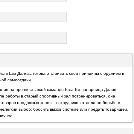
йств Ева Даллас готова отстаивать свои принципы с оружием в
лной самоотдачи.
тания на прочность всей команде Евы. Ее напарница Делия
ле работы в старый спортивный зал потренироваться, она
говоров продажных копов – сотрудников отдела по борьбе с
нелегкий выбор: бросить вызов системе или предать товарищей,
личное.