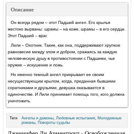
Описание
Он всегда рядом – этот Падший ангел. Его крылья
жестоко вырваны: шрамы – на коже, шрамы – в его сердце.
Этот Падший – враг.
Лили – Охотник. Такие, как она, поддерживают хрупкое
равновесие между злом и добром, сражаясь за каждую
человеческую душу в противостоянии с Падшими, чье
оружие – искушение и ложь.
Но именно темный ангел прикрывает ее своим
несуществующим крылом, когда, преданная бывшими
соратниками и друзьями, девушка оказывается в
одиночестве. И Лили принимает помощь того, кого должна
уничтожить.
Теги
Ангелы и демоны
,
Любовные испытания
,
Молодежные
романы
,
Повороты судьбы
Дженнифер Ли Арментроут - Освобожденная.