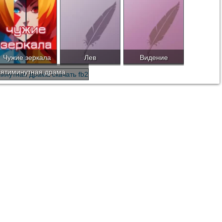
Чужие зеркала
Лев
Видение
ятиминутная драма