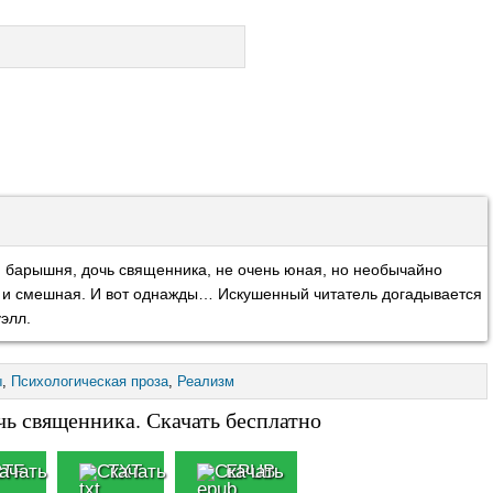
я барышня, дочь священника, не очень юная, но необычайно
я и смешная. И вот однажды… Искушенный читатель догадывается
элл.
ы
,
Психологическая проза
,
Реализм
ь священника. Скачать бесплатно
RTF
TXT
EPUB