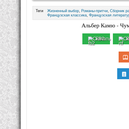
Теги
Жизненный выбор
,
Романы-притчи
,
Сборник р
Французская классика
,
Французская литерату
Альбер Камю - Чум
FB2