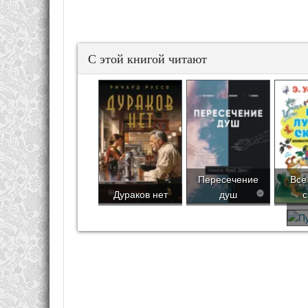
С этой книгой читают
Пересечение
Все
Дураков нет
душ
с