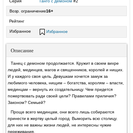
Серия
Танго с демоном
#2
Возр. ограничение
16+
Рейтинг
Избранное
Избранное
Описание
Танец с демоном продолжается. Кружит в своем вихре
людей, мединцев, магов и священников, королей и нищих.
И у каждого своя цель. Девушкам хочется замуж за
любимого человека, нищим – богатства, королям – власти,
мединцам – вернуть их создательницу. Чем придется
пожертвовать ради своей цели? Правилами приличия?
Законом? Семьей?
Проще всего мединцам, они всего лишь собираются
принести в жертву целый город. Выморить всю столицу.
для них не важны жизни людей, не интересны чужие
переживания.