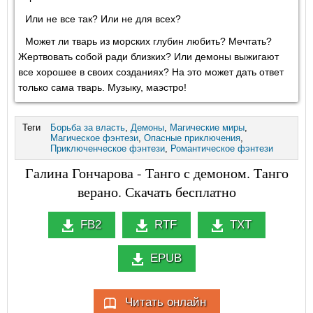
Или не все так? Или не для всех?
Может ли тварь из морских глубин любить? Мечтать?
Жертвовать собой ради близких? Или демоны выжигают
все хорошее в своих созданиях? На это может дать ответ
только сама тварь. Музыку, маэстро!
Теги
Борьба за власть
,
Демоны
,
Магические миры
,
Магическое фэнтези
,
Опасные приключения
,
Приключенческое фэнтези
,
Романтическое фэнтези
Галина Гончарова - Танго с демоном. Танго
верано. Скачать бесплатно
FB2
RTF
TXT
EPUB
Читать онлайн