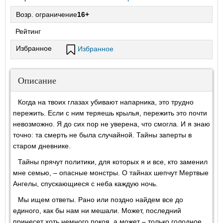
Возр. ограничение
16+
Рейтинг
Избранное
Избранное
Описание
Когда на твоих глазах убивают напарника, это трудно
пережить. Если с ним теряешь крылья, пережить это почти
невозможно. Я до сих пор не уверена, что смогла. И я знаю
точно: та смерть не была случайной. Тайны заперты в
старом дневнике.
Тайны прячут политики, для которых я и все, кто заменил
мне семью, – опасные монстры. О тайнах шепчут Мертвые
Ангелы, спускающиеся с неба каждую ночь.
Мы ищем ответы. Рано или поздно найдем все до
единого, как бы нам ни мешали. Может, последний
принесет хоть немного покоя, а может – только голодное