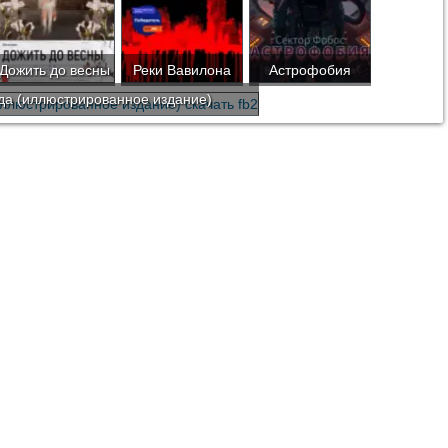
Дожить до весны
Реки Вавилона
Астрофобия
да (иллюстрированное издание)