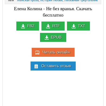
Теги
Женская проза
,
История любви
,
Любовный треугольник
Елена Колина - Не без вранья. Скачать
бесплатно
FB2
RTF
TXT
EPUB
Читать онлайн
Оставить отзыв