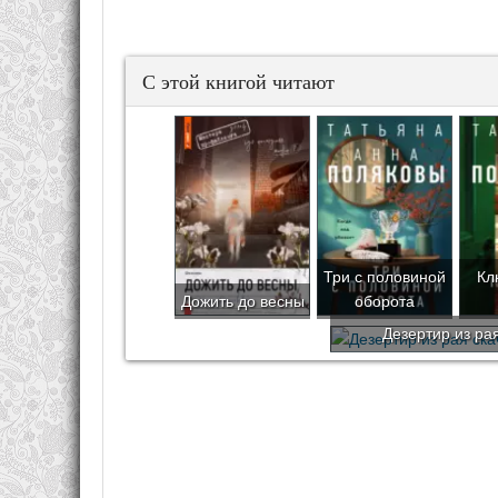
С этой книгой читают
Три с половиной
Кл
Дожить до весны
оборота
Дезертир из ра