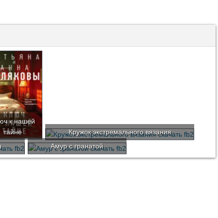
юч к нашей
тайне
Кружок экстремального вязания
я
Амур с гранатой