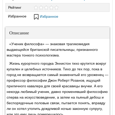
Рейтинг
Избранное
Избранное
Описание
«Ученик философа» — знаковая трагикомедия
выдающейся британской писательницы, признанного
мастера тонкого психологизма.
Жизнь курортного городка Эннистон тихо крутится вокруг
купален и целебных источников. Тихо до тех пор, пока в
город не возвращается самый знаменитый его уроженец —
профессор философии Джон Роберт Розанов, ищущий
приличного кавалера для своей красавицы внучки. А его
некогда любимый ученик, давно променявший философию
сперва на искусствоведение, а затем на пьяный дебош и
беспорядочные половые связи, пытается понять, вправду
ли он хотел утопить дождливой ночью законную супругу,
или это ему лишь померещилось…