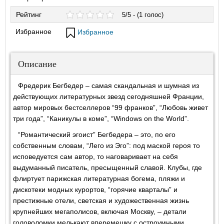
Рейтинг
5/5 - (1 голос)
Избранное
Избранное
Описание
Фредерик Бегбедер – самая скандальная и шумная из
действующих литературных звезд сегодняшней Франции,
автор мировых бестселлеров “99 франков”, “Любовь живет
три года”, “Каникулы в коме”, “Windows on the World”.
“Романтический эгоист” Бегбедера – это, по его
собственным словам, “Лего из Эго”: под маской героя то
исповедуется сам автор, то наговаривает на себя
выдуманный писатель, пресыщенный славой. Клубы, где
флиртует парижская литературная богема, пляжи и
дискотеки модных курортов, “горячие кварталы” и
престижные отели, светская и художественная жизнь
крупнейших мегаполисов, включая Москву, – детали
головоломки мелькают вперемешку с остроумными