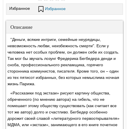
Избранное
Избранное
Описание
''Деньги, всякие интриги, семейные неурядицы,
невозможность любви, неизбежность смерти". Если у
человека нет особых проблем, он должен себе их создать.
Так мог бы звучать лозунг Фредерика Бегбедера денди и
сноба, профессионального рекламщика, горячего
сторонника коммунистов, писателя. Кроме того, он – один
из тех пятисот избранных, без которых немыслима ночная
жизнь Парижа.
«Рассказики под экстази» рисуют картину общества,
обреченного (по мнению автора) на гибель, что не
помешает этому обществу существовать (как считает все
тот же автор) долго и счастливо. Бегбедер особенно
дорожит своей славой «литературного первооткрывателя»
МДМА, или «экстази», занимающего в его книге почетное