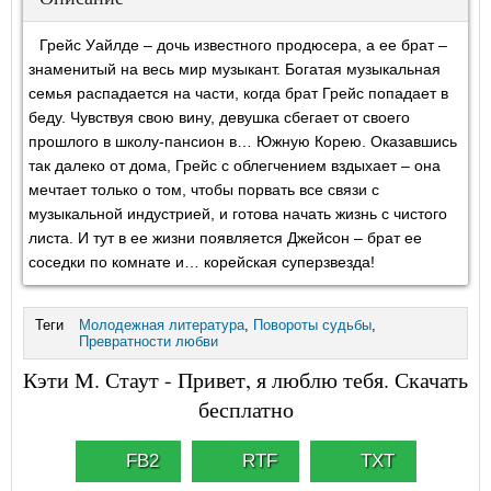
Грейс Уайлде – дочь известного продюсера, а ее брат –
знаменитый на весь мир музыкант. Богатая музыкальная
семья распадается на части, когда брат Грейс попадает в
беду. Чувствуя свою вину, девушка сбегает от своего
прошлого в школу-пансион в… Южную Корею. Оказавшись
так далеко от дома, Грейс с облегчением вздыхает – она
мечтает только о том, чтобы порвать все связи с
музыкальной индустрией, и готова начать жизнь с чистого
листа. И тут в ее жизни появляется Джейсон – брат ее
соседки по комнате и… корейская суперзвезда!
Теги
Молодежная литература
,
Повороты судьбы
,
Превратности любви
Кэти М. Стаут - Привет, я люблю тебя. Скачать
бесплатно
FB2
RTF
TXT