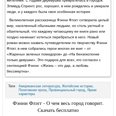
жителями. С годами деревушка превратилась в городок.
Элмвуд-Спрингс рос, хорошел, в нем рождались и умирали
люди, и у каждого была своя особенная история.
Великолепная рассказчица Фэнни Флэгг сотворила целый
мир, населенный обычными людьми, но столь уютный и
обаятельный, что каждому читающему ее книги рано или
поздно начинает хотеться перебраться в него. Новый
роман можно назвать путеводителем по творчеству Фэнни
Флэгг, в нем собрались герои многих ее книг – от
«Жареных зеленых помидоров» до «На бензоколонке
только девушки». Это подарок для всех, кто согласен с
сентенцией Фэнни: «Жизнь – это дар, а любовь
бессмертна».
Теги
Американская литература
,
Житейские истории
,
Позитивная проза
,
Провинциальный город
,
Яркие
характеры
Фэнни Флэгг - О чем весь город говорит.
Скачать бесплатно