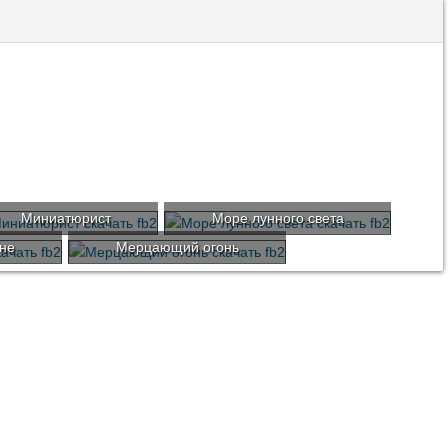
Миниатюрист
Море лунного света
не
Мерцающий огонь