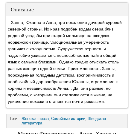
Описание
Ханна, Юханна и Анна, три поколения дочерей суровой
северной страны. Их нрав подобен водам озера близ
родовой усадьбы при старой мельнице на шведско-
норвежской границе. Эмоциональная умеренность
граничит с холодностью. Супружеская верность и
чадолюбие уживаются с неспособностью найти общий
язык с самыми близкими. Однако трудно отыскать столь
разных женщин одной семьи. Приземленность Ханны,
порожденная голодным детством, восприимчивость и
необычайный дар воображения Юханны, стремление к
корням и независимость Анны… Да, они разные, но
проблемы, с которыми они сталкиваются в жизни, на
удивление похожи и становятся почти роковыми.
Теги
Женская проза
,
Семейные истории
,
Шведская
литература
Мариан Фредрикссон - Анна, Ханна и