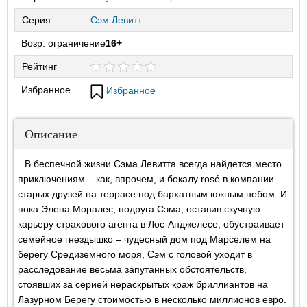
Серия
Сэм Левитт
Возр. ограничение
16+
Рейтинг
Избранное
Избранное
Описание
В беспечной жизни Сэма Левитта всегда найдется место
приключениям – как, впрочем, и бокалу rosé в компании
старых друзей на террасе под бархатным южным небом. И
пока Элена Моралес, подруга Сэма, оставив скучную
карьеру страхового агента в Лос-Анджелесе, обустраивает
семейное гнездышко – чудесный дом под Марселем на
берегу Средиземного моря, Сэм с головой уходит в
расследование весьма запутанных обстоятельств,
стоявших за серией нераскрытых краж бриллиантов на
Лазурном Берегу стоимостью в несколько миллионов евро.