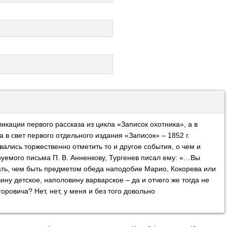
ликации первого рассказа из цикла «Записок охотника», а в
а в свет первого отдельного издания «Записок» – 1852 г.
ались торжественно отметить то и другое события, о чем и
уемого письма П. В. Анненкову, Тургенев писал ему: «…Вы
зать, чем быть предметом обеда наподобие Марио, Кокорева или
ину детское, наполовину варварское – да и отчего же тогда не
оровича? Нет, нет, у меня и без того довольно