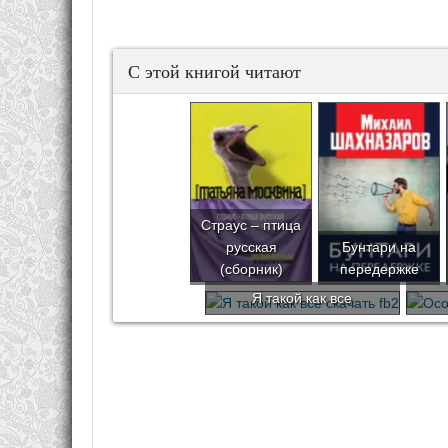
С этой книгой читают
Страус – птица
русская
Бунтари на
(сборник)
передержке
Я такой как все