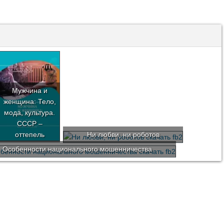
Мужчина и
женщина: Тело,
мода, культура.
СССР –
оттепель
Ни любви, ни роботов
Особенности национального мошенничества