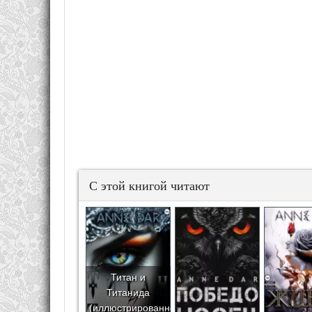
С этой книгой читают
Титан и
Титанида
(иллюстрированное