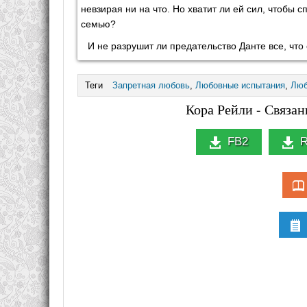
невзирая ни на что. Но хватит ли ей сил, чтобы
семью?
И не разрушит ли предательство Данте все, чт
Теги
Запретная любовь
,
Любовные испытания
,
Люб
Кора Рейли - Связа
FB2