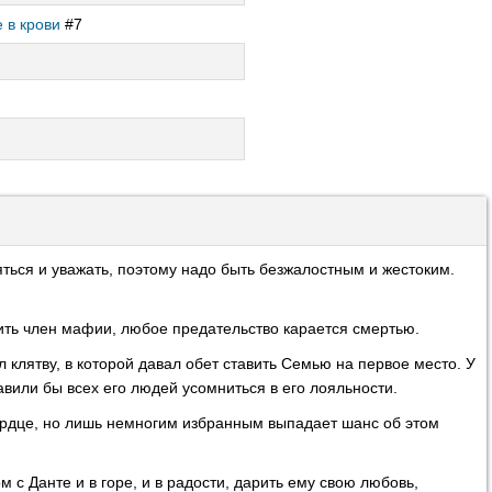
 в крови
#7
ься и уважать, поэтому надо быть безжалостным и жестоким.
ить член мафии, любое предательство карается смертью.
л клятву, в которой давал обет ставить Семью на первое место. У
авили бы всех его людей усомниться в его лояльности.
 сердце, но лишь немногим избранным выпадает шанс об этом
 с Данте и в горе, и в радости, дарить ему свою любовь,