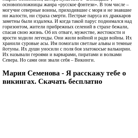
основоположницы жанра «русское фэнтези». В том числе –
могучие северные воины, приходившие с моря и не знавшие
ни жалости, ни страха смерти. Пестрые паруса их драккаров
заметны были издалека. И когда такой парус поднимался над
горизонтом, жители прибрежных селений в страхе бежали,
спасая свою жизнь. Об их отваге, мужестве, жестокости и
ярости ходили легенды. Они жили войной и ради войны. Их
хранили суровые асы. Им помогали светлые альвы и темные
йотуны. Их души уносили с поля боя златокосые валькирии.
Их называли героями и варварами, пиратами и волками
Севера. Но сами они звали себя – Викинги.
Мария Семенова - Я расскажу тебе о
викингах. Скачать бесплатно