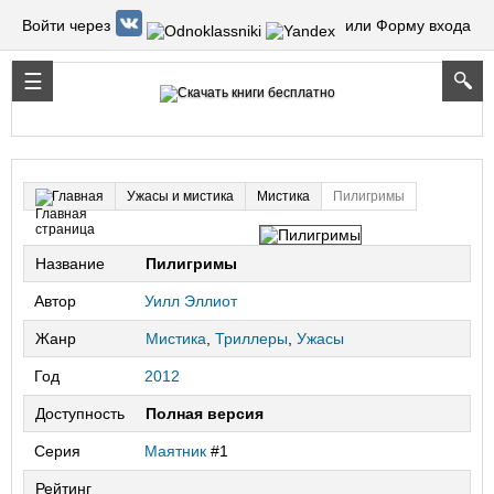
Войти через
или Форму входа
Ужасы и мистика
Мистика
Пилигримы
Главная
Название
Пилигримы
Автор
Уилл Эллиот
Жанр
Мистика
,
Триллеры
,
Ужасы
Год
2012
Доступность
Полная версия
Серия
Маятник
#1
Рейтинг