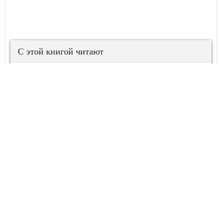
С этой книгой читают
Макабр. Книга 2
Макабр. Книга 1
Дожить до весны