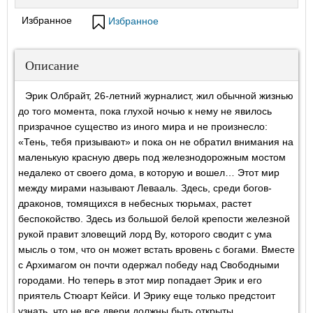
Избранное
Избранное
Описание
Эрик Олбрайт, 26-летний журналист, жил обычной жизнью
до того момента, пока глухой ночью к нему не явилось
призрачное существо из иного мира и не произнесло:
«Тень, тебя призывают» и пока он не обратил внимания на
маленькую красную дверь под железнодорожным мостом
недалеко от своего дома, в которую и вошел… Этот мир
между мирами называют Левааль. Здесь, среди богов-
драконов, томящихся в небесных тюрьмах, растет
беспокойство. Здесь из большой белой крепости железной
рукой правит зловещий лорд Ву, которого сводит с ума
мысль о том, что он может встать вровень с богами. Вместе
с Архимагом он почти одержал победу над Свободными
городами. Но теперь в этот мир попадает Эрик и его
приятель Стюарт Кейси. И Эрику еще только предстоит
узнать, что не все двери должны быть открыты.