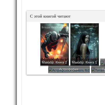
С этой книгой читают
Макабр. Книга 2
Макабр. Книга 1
Астрофобия
Т