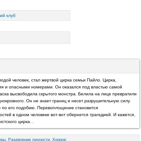
ий клуб
дой человек, стал жертвой цирка семьи Пайло. Цирка,
лия и опасными номерами. Он оказался под властью самой
маска высвободила скрытого монстра. Белила на лице превратили
днокровного. Он не знает границ и несет разрушительную силу.
ан по его подобию. Перевоплощение становится
стей в одном человеке вот-вот обернется трагедией. И кажется,
истского цирка…
еры
,
Раздвоение личности
,
Хоррор