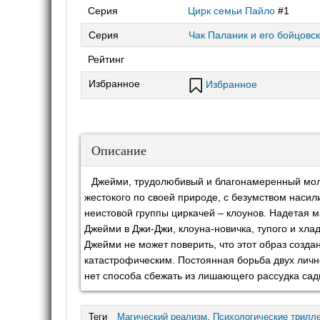
Серия
Цирк семьи Пайло
#1
Серия
Чак Паланик и его бойцовск
Рейтинг
Избранное
Избранное
Описание
Джейми, трудолюбивый и благонамеренный моло
жестокого по своей природе, с безумством наси
неистовой группы циркачей – клоунов. Надетая 
Джейми в Джи-Джи, клоуна-новичка, тупого и хла
Джейми не может поверить, что этот образ созд
катастрофическим. Постоянная борьба двух лично
нет способа сбежать из лишающего рассудка сад
Теги
Магический реализм
,
Психологические трилл