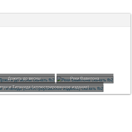
Дожить до весны
Реки Вавилона
итан и Титанида (иллюстрированное издание)