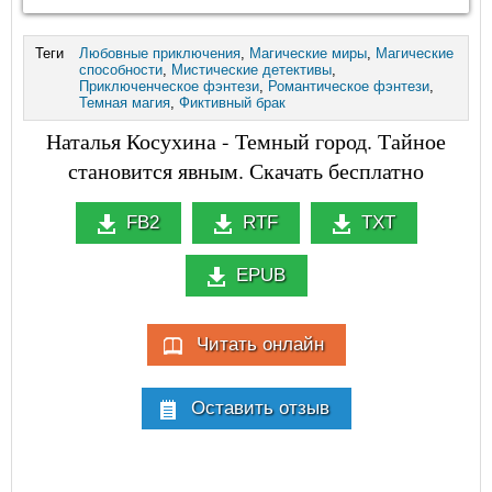
Теги
Любовные приключения
,
Магические миры
,
Магические
способности
,
Мистические детективы
,
Приключенческое фэнтези
,
Романтическое фэнтези
,
Темная магия
,
Фиктивный брак
Наталья Косухина - Темный город. Тайное
становится явным. Скачать бесплатно
FB2
RTF
TXT
EPUB
Читать онлайн
Оставить отзыв