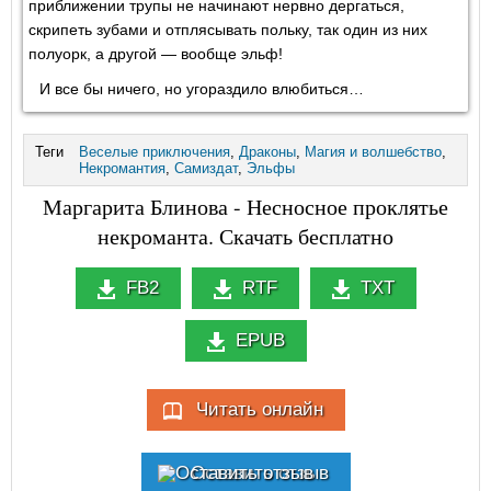
приближении трупы не начинают нервно дергаться,
скрипеть зубами и отплясывать польку, так один из них
полуорк, а другой — вообще эльф!
И все бы ничего, но угораздило влюбиться…
Теги
Веселые приключения
,
Драконы
,
Магия и волшебство
,
Некромантия
,
Самиздат
,
Эльфы
Маргарита Блинова - Несносное проклятье
некроманта. Скачать бесплатно
FB2
RTF
TXT
EPUB
Читать онлайн
Оставить отзыв