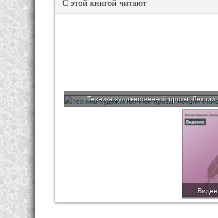
С этой книгой читают
Техника художественной прозы. Лекции
Виден