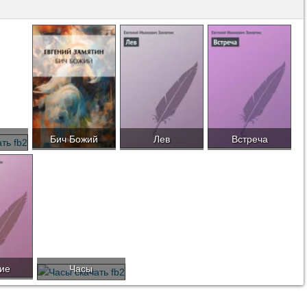
Бич Божий
Лев
Встреча
ие
Часы