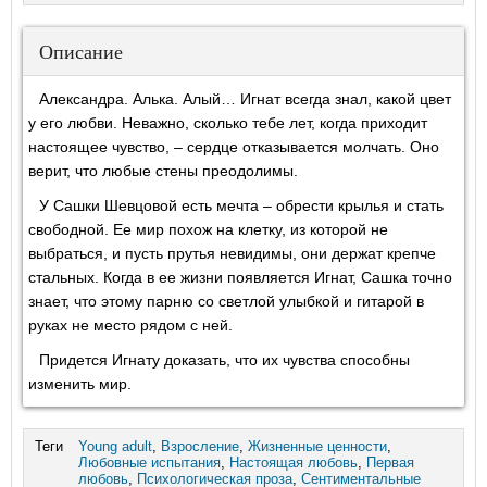
Описание
Александра. Алька. Алый… Игнат всегда знал, какой цвет
у его любви. Неважно, сколько тебе лет, когда приходит
настоящее чувство, – сердце отказывается молчать. Оно
верит, что любые стены преодолимы.
У Сашки Шевцовой есть мечта – обрести крылья и стать
свободной. Ее мир похож на клетку, из которой не
выбраться, и пусть прутья невидимы, они держат крепче
стальных. Когда в ее жизни появляется Игнат, Сашка точно
знает, что этому парню со светлой улыбкой и гитарой в
руках не место рядом с ней.
Придется Игнату доказать, что их чувства способны
изменить мир.
Теги
Young adult
,
Взросление
,
Жизненные ценности
,
Любовные испытания
,
Настоящая любовь
,
Первая
любовь
,
Психологическая проза
,
Сентиментальные