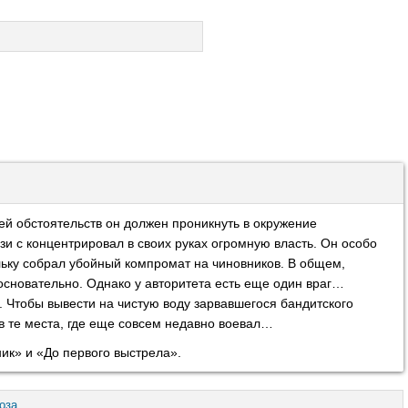
й обстоятельств он должен проникнуть в окружение
и с концентрировал в своих руках огромную власть. Он особо
ьку собрал убойный компромат на чиновников. В общем,
сновательно. Однако у авторитета есть еще один враг…
о. Чтобы вывести на чистую воду зарвавшегося бандитского
в те места, где еще совсем недавно воевал…
ик» и «До первого выстрела».
оза