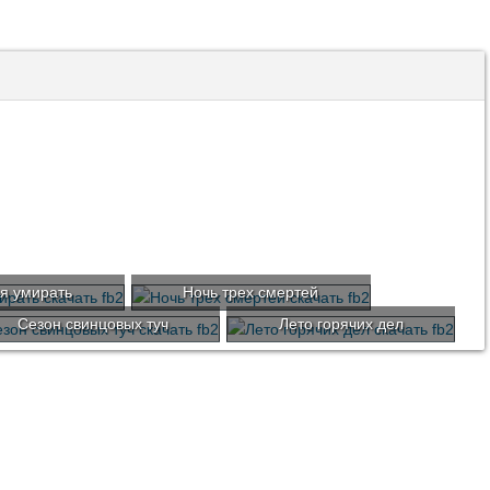
я умирать
Ночь трех смертей
Сезон свинцовых туч
Лето горячих дел