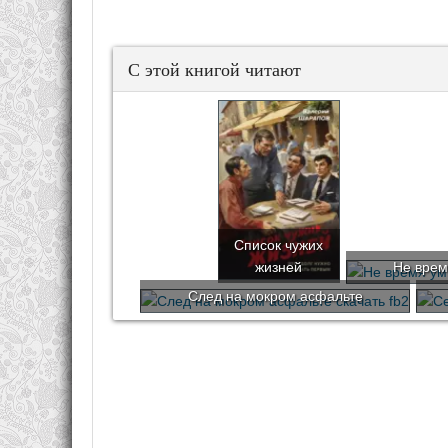
С этой книгой читают
Список чужих
жизней
Не врем
След на мокром асфальте