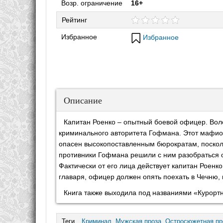
Возр. ограничение
16+
Рейтинг
Избранное
Избранное
Описание
Капитан Роенко – опытный боевой офицер. Воле
криминального авторитета Гофмана. Этот мафиоз
опасен высокопоставленным бюрократам, поскол
противники Гофмана решили с ним разобраться о
Фактически от его лица действует капитан Роенк
главаря, офицер должен опять поехать в Чечню, 
Книга также выходила под названиями «Курортн
Теги
Криминал
,
Мужская проза
,
Остросюжетная пр