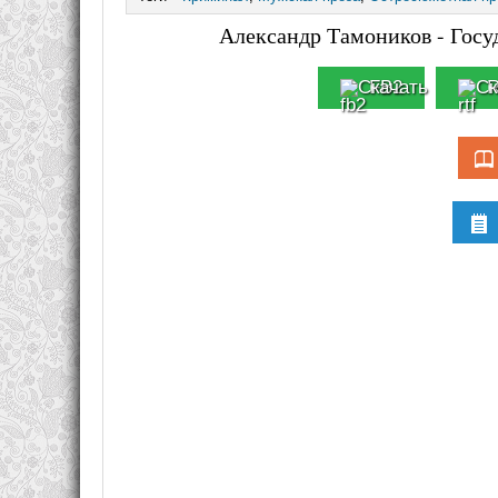
Александр Тамоников - Госу
FB2