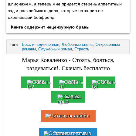
шпионажем, а теперь мне придется стеречь аппетитный
зад и расхлебывать дела, которые натворил ее
охреневший бойфренд.
Книга содержит нецензурную брань
Теги
Босс и подчиненная
,
Любовные сцены
,
Откровенные
романы
,
Служебный роман
,
Страсть
Марья Коваленко - Стоять, бояться,
раздеваться!. Скачать бесплатно
FB2
RTF
TXT
EPUB
Читать онлайн
Оставить отзыв